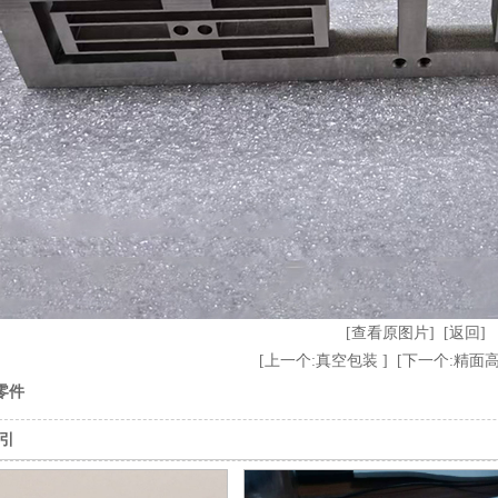
[查看原图片]
[返回]
[上一个:真空包装 ]
[下一个:精面高
零件
引