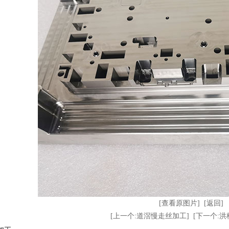
[查看原图片]
[返回]
[上一个:道滘慢走丝加工]
[下一个: